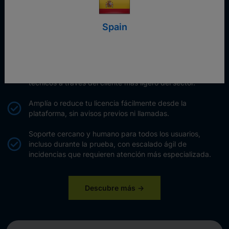
Las apps móviles están incluidas en la licencia, sin coste
adicional.
Spain
Todas las funciones clave de acceso y control remoto, a
un mejor precio.
Códigos y enlaces de un solo uso, fáciles de usar,
permiten a los clientes conectarse sin conocimientos
técnicos a través del cliente más ligero del sector.
Amplía o reduce tu licencia fácilmente desde la
plataforma, sin avisos previos ni llamadas.
Soporte cercano y humano para todos los usuarios,
incluso durante la prueba, con escalado ágil de
incidencias que requieren atención más especializada.
Descubre más ->