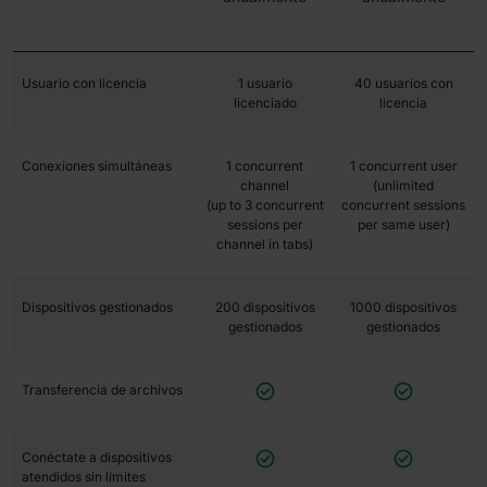
Usuario con licencia
1 usuario
40 usuarios con
licenciado
licencia
Conexiones simultáneas
1 concurrent
1 concurrent user
channel
(unlimited
(up to 3 concurrent
concurrent sessions
sessions per
per same user)
channel in tabs)
Dispositivos gestionados
200 dispositivos
1000 dispositivos
gestionados
gestionados


Transferencia de archivos


Conéctate a dispositivos
atendidos sin límites