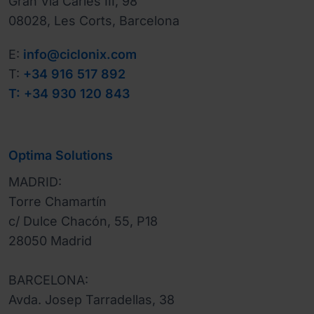
Gran Vía Carles III, 98

08028, Les Corts, Barcelona
E:
info@ciclonix.com
T:
+34 916 517 892
T: +34 930 120 843
Optima Solutions
MADRID:

Torre Chamartín

c/ Dulce Chacón, 55, P18

28050 Madrid

BARCELONA:

Avda. Josep Tarradellas, 38
