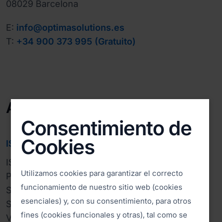
08029 Barcelona
E:
info@optimasolutions.es
T:
+34 900 373 995 (Gratuito)
A nivel mundial
Consentimiento de
Cookies
ISL Online Headquarters
ISL Remote d.o.o.

Utilizamos cookies para garantizar el correcto
Pot za Brdom 100

funcionamiento de nuestro sitio web (cookies
SI-1000 Ljubljana

esenciales) y, con su consentimiento, para otros
Slovenia, EU

fines (cookies funcionales y otras), tal como se
VAT ID: SI24379905
