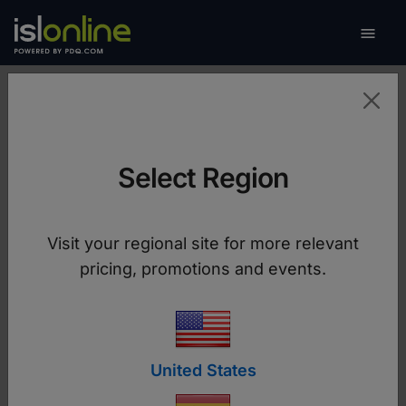

Navega
Contacta con nosotros
Select Region
Si quieres acceder a una demo, conocer qué
plan se adapta mejor a tu caso de uso, recibir
una propuesta o implemente preguntar dudas,
Visit your regional site for more relevant
estamos aquí para ti.
pricing, promotions and events.
Nombre
United States