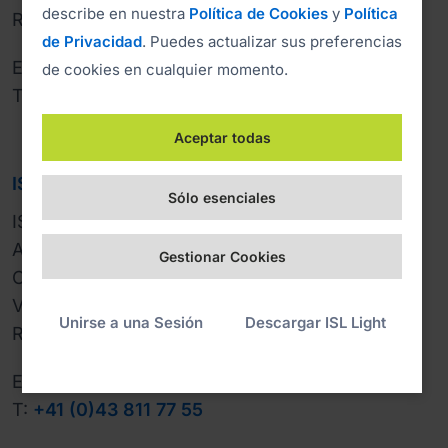
describe en nuestra
Política de Cookies
y
Política
Reg. Number: 7300514
de Privacidad
. Puedes actualizar sus preferencias
E:
support@islonline.com
de cookies en cualquier momento.
T:
+386 1 2447760
Aceptar todas
ISL Online Schweiz
Sólo esenciales
ISL Online AG

Aargauerstrasse 250

Gestionar Cookies
CH-8048 Zürich

VAT ID: CHE-305.215.248 MWST

Unirse a una Sesión
Descargar ISL Light
Reg. Number: CHE-305.215.248
E:
verkauf@islonline.com
T:
+41 (0)43 811 77 55