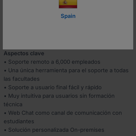
https://www.uni-lj.si/eng/
Spain
Industria
Educación
Aspectos clave
• Soporte remoto a 6,000 empleados
• Una única herramienta para el soporte a todas
las facultades
• Soporte a usuario final fácil y rápido
• Muy intuitiva para usuarios sin formación
técnica
• Web Chat como canal de comunicación con
estudiantes
• Solución personalizada On-premises