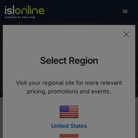

Navega
Universidad de Liubliana
Select Region
ISL Online nos ha permitido continuar ofreciendo
soporte a los usuarios durante la cuarentena
Visit your regional site for more relevant
pricing, promotions and events.
United States