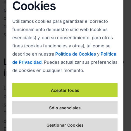
modo administrador, que permite solicitar
Cookies
permisos de administrador en el equipo del
cliente, y activar la función de reinicio y
Utilizamos cookies para garantizar el correcto
reconexión, enviar CTRL + Alt + Del, reiniciar el
funcionamiento de nuestro sitio web (cookies
sistema, etc.
esenciales) y, con su consentimiento, para otros
fines (cookies funcionales y otras), tal como se
describe en nuestra
Política de Cookies
y
Política
La customización del software
de Privacidad
. Puedes actualizar sus preferencias
incrementa la confianza
de cookies en cualquier momento.
La Universidad de Ljubljana cuenta con 60
Aceptar todas
operadores que utilizan ISL Online, que ofrecen
soporte a un aproximado de 50 clientes al día.
Sólo esenciales
“Hasta el momento, el feedback de los
operadores y clientes ha sido siempre positivo.
Gestionar Cookies
El proceso para establecer la conexión es muy