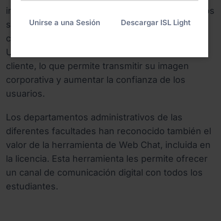
intuitivo, y tiene especial valor cuando brindamos
Unirse a una Sesión
Descargar ISL Light
soporte a usuarios que no tienen mucho
conocimiento técnico,” indica Nartnik. La
Universidad decidió customizar la aplicación del
cliente, lo que permite transmitir su imagen
corporativa y aumentar la confianza de los
usuarios.
Los departamentos administrativos de las
diferentes facultades han reconocido también el
valor de la herramienta de Web Chat, incluida en
la licencia. Esta herramienta les permite ofrecer
un canal de comunicación digital con todos los
estudiantes.