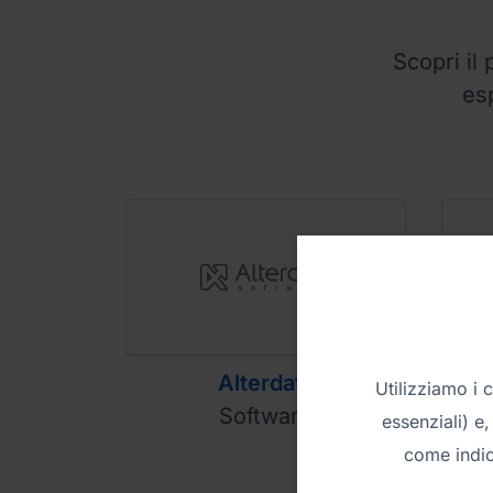
Scopri il
es
Alterdata
Utilizziamo i 
Software
Dis
essenziali) e,
come indic