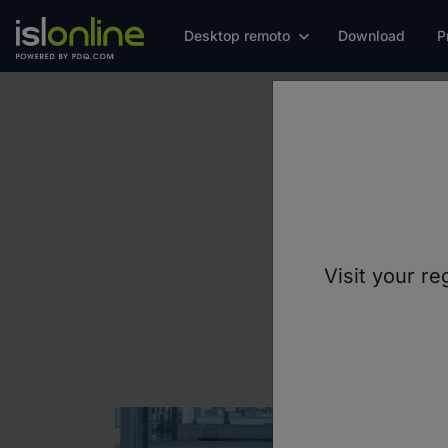
Desktop remoto
Download
P
Scopri co
Visit your re
forniscono sup
Online. I