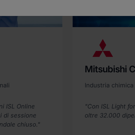
Mitsubishi 
nali
Industria chimica
i ISL Online
"Con ISL Light f
i di sessione
oltre 32.000 dipe
endale chiuso."