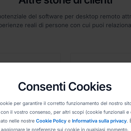
 potenziale del software per desktop remoto att
perienze reali di persone con cui puoi relazionar
Consenti Cookies
Terpel
Ministero della Pubb
cookie per garantire il corretto funzionamento del nostro si
tribuzione di petrolio
Amministrazion
 con il vostro consenso, per altri scopi (cookie funzionali e d
e gas
della Slovenia
ato nelle nostre
Cookie Policy
e
Informativa sulla privacy
. 
Pubblica amministra
aggiornare le preferenze sui cookie in qualsiasi momento.