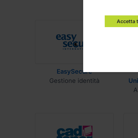
Accetta 
EasySecure
Gestione identità
Uni
A