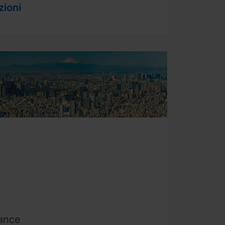
zioni
rance