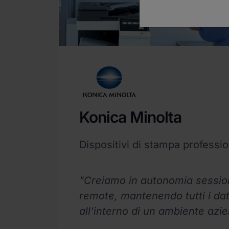
Konica Minolta
Dispositivi di stampa professio
"Creiamo in autonomia session
remote, mantenendo tutti i dat
all'interno di un ambiente azi