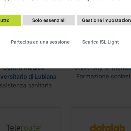
tutto
Solo essenziali
Gestione impostazioni
Partecipa ad una sessione
Scarica ISL Light
University of Monte
Centro Medico
Formazione scolast
versitario di Lubiana
ssistenza sanitaria