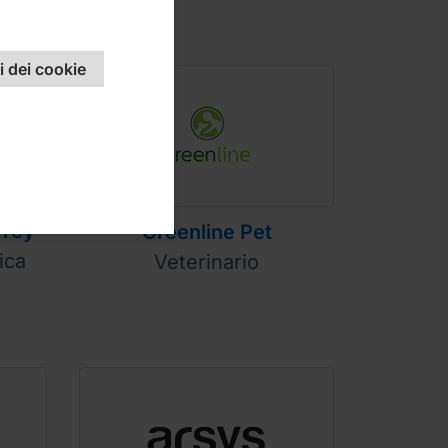
 dei cookie
rrey
Greenline Pet
ica
Veterinario