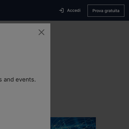

Accedi
Prova gratuita
i remoti e
ns and events.
il software ISL
 attività.