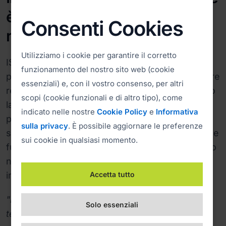
è stato completato in tempi
Consenti Cookies
record
Utilizziamo i cookie per garantire il corretto
ISL Online è stata direttamente coinvolta nel
funzionamento del nostro sito web (cookie
processo di implementazione del nuovo software
essenziali) e, con il vostro consenso, per altri
remoto di Norgas per garantire in ogni momento
scopi (cookie funzionali e di altro tipo), come
la conformità a tutte le politiche di sicurezza e
indicato nelle nostre
Cookie Policy
e
Informativa
privacy dell'azienda. Inoltre, la versatilità del
sulla privacy
. È possibile aggiornare le preferenze
software, che non richiede modifiche al firewall e
sui cookie in qualsiasi momento.
funziona da qualsiasi rete e luogo, ha contribuito
notevolmente ad accelerare il processo di
Accetta tutto
implementazione.
"Il processo di implementazione e il supporto
Solo essenziali
tecnico sono stati molto rapidi. In meno di una