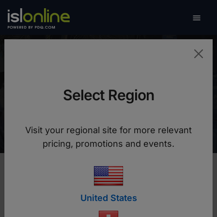

Attiva/
Norgas
Select Region
ISL Online accelera la digitalizzazione del
supporto IT
Visit your regional site for more relevant
pricing, promotions and events.
United States