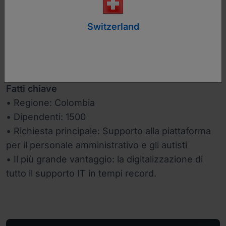
www.norgas.com.co
Switzerland
Industria
Petrolio & gas
Fatti chiave
• Regione: Colombia
• Dipendenti: 1500
• Richiesta principale: Supporto alla piattaforma
per il personale amministrativo e gli autisti
• Il più grande vantaggio: la digitalizzazione di
tutto il supporto IT in tempi record.