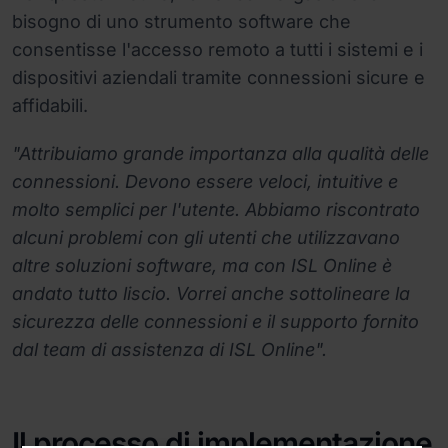
bisogno di uno strumento software che
consentisse l'accesso remoto a tutti i sistemi e i
dispositivi aziendali tramite connessioni sicure e
affidabili.
"Attribuiamo grande importanza alla qualità delle
connessioni. Devono essere veloci, intuitive e
molto semplici per l'utente. Abbiamo riscontrato
alcuni problemi con gli utenti che utilizzavano
altre soluzioni software, ma con ISL Online è
andato tutto liscio. Vorrei anche sottolineare la
sicurezza delle connessioni e il supporto fornito
dal team di assistenza di ISL Online".
Il processo di implementazione