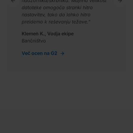


nadzornika/skrbnika. Majhna velikost
Previous
Next
datoteke omogoča stranki hitro
nastavitev, tako da lahko hitro
preidemo k reševanju težave."
Klemen K., Vodja ekipe
Bančništvo
Več ocen na G2