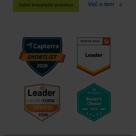
Več o tem
Začni brezplačni preizkus