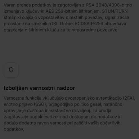
Varen prenos podatkov je zagotovljen z RSA 2048/4096-bitno
izmenjavo ključev in AES 256-bitnim šifriranjem. STUN/TURN
strežniki olajšajo vzpostavitev direktnih povezav, signalizacija
pa ostane na strežnikih ISL Online. ECDSA P-256 obravnava
pogajanja o šifrirnem ključu za te neposredne povezave.

Izboljšan varnostni nadzor
Varnostne funkcije vključujejo dvostopenjsko avtentikacijo (2FA),
enotno prijavo (SSO), prilagodljivo politiko gesel, natančno
upravljanje dostopa in nastavitve dovoljenj. Ta orodja
zagotavljajo popoln nadzor nad dostopom do podatkov in
dodajo dodatno raven varnosti pri zaščiti vaših občutljivih
podatkov.