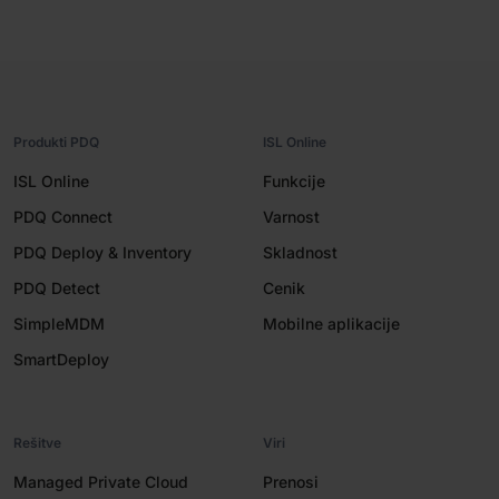
Produkti PDQ
ISL Online
ISL Online
Funkcije
PDQ Connect
Varnost
PDQ Deploy & Inventory
Skladnost
PDQ Detect
Cenik
SimpleMDM
Mobilne aplikacije
SmartDeploy
Rešitve
Viri
Managed Private Cloud
Prenosi