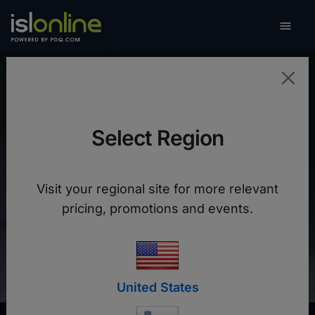

Preklo
ODDALJENO NAMIZJE
Select Region
Povežite se s katerokoli napravo.
Visit your regional site for more relevant
Začni novo sejo
pricing, promotions and events.
Pridruži se seji
United States