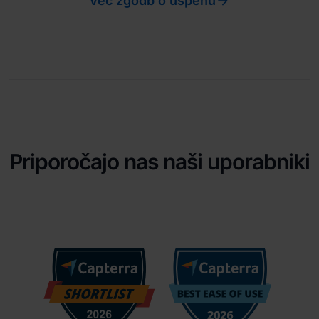

Več zgodb o uspehu
Priporočajo nas naši uporabniki