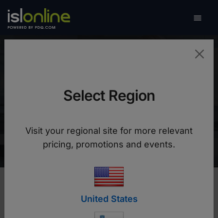

Preklo
Konica Minolta
Select Region
Z enotnim sistemom za podporo na daljavo smo
znižali stroške IT podpore in administracije ter
Visit your regional site for more relevant
omogočili centralno upravljanje
pricing, promotions and events.
United States