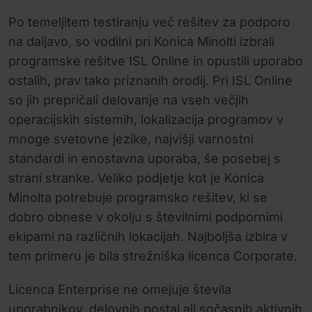
Po temeljitem testiranju več rešitev za podporo
na daljavo, so vodilni pri Konica Minolti izbrali
programske rešitve ISL Online in opustili uporabo
ostalih, prav tako priznanih orodij. Pri ISL Online
so jih prepričali delovanje na vseh večjih
operacijskih sistemih, lokalizacija programov v
mnoge svetovne jezike, najvišji varnostni
standardi in enostavna uporaba, še posebej s
strani stranke. Veliko podjetje kot je Konica
Minolta potrebuje programsko rešitev, ki se
dobro obnese v okolju s številnimi podpornimi
ekipami na različnih lokacijah. Najboljša izbira v
tem primeru je bila strežniška licenca Corporate.
Licenca Enterprise ne omejuje števila
uporabnikov, delovnih postaj ali sočasnih aktivnih