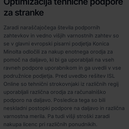
Optimizacija tehnične podpore
za stranke
Zaradi naraščajočega števila podpornih
zahtevkov in vedno višjih varnostnih zahtev so
se v glavni evropski pisarni podjetja Konica
Minolta odločili za nakup enotnega orodja za
pomoč na daljavo, ki bi ga uporabljali na vseh
ravneh podpore uporabnikom in ga uvedli v vse
podružnice podjetja. Pred uvedbo rešitev ISL
Online so tehnični strokovnjaki iz različnih regij
uporabljali različna orodja za računalniško
podporo na daljavo. Posledica tega so bili
neskladni postopki podpore na daljavo in različna
varnostna merila. Pa tudi višji stroški zaradi
nakupa licenc pri različnih ponudnikih.