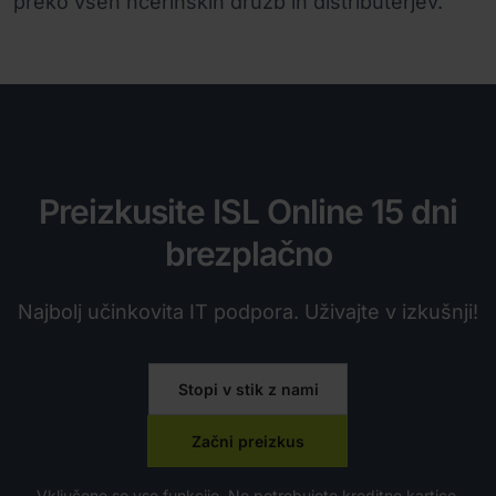
preko vseh hčerinskih družb in distributerjev.
Preizkusite ISL Online 15 dni
brezplačno
Najbolj učinkovita IT podpora. Uživajte v izkušnji!
Stopi v stik z nami
Začni preizkus
Vključene so vse funkcije. Ne potrebujete kreditne kartice.