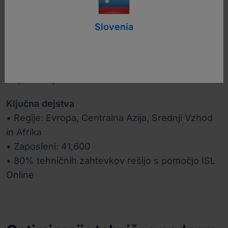
Slovenia
www.konicaminolta.com
Panoga
Napredne poslovne rešitve
Ključna dejstva
• Regije: Evropa, Centralna Azija, Srednji Vzhod
in Afrika
• Zaposleni: 41,600
• 80% tehničnih zahtevkov rešijo s pomočjo ISL
Online