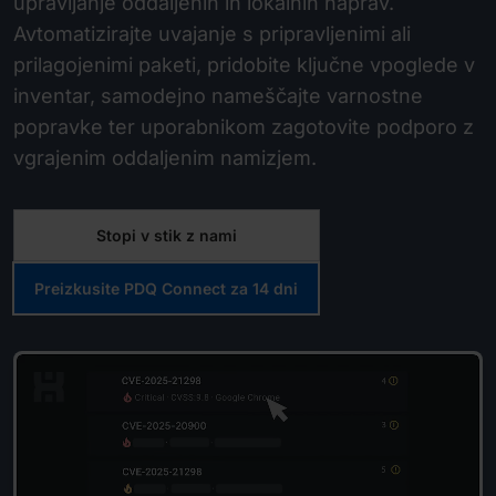
upravljanje oddaljenih in lokalnih naprav.
Avtomatizirajte uvajanje s pripravljenimi ali
prilagojenimi paketi, pridobite ključne vpoglede v
inventar, samodejno nameščajte varnostne
popravke ter uporabnikom zagotovite podporo z
vgrajenim oddaljenim namizjem.
Stopi v stik z nami
Preizkusite PDQ Connect za 14 dni