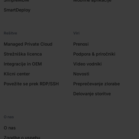
SmartDeploy
Rešitve
Viri
Managed Private Cloud
Prenosi
Strežniška licenca
Podpora & priročniki
Integracije in OEM
Video vodniki
Klicni center
Novosti
Povežite se prek RDP/SSH
Preprečevanje zlorabe
Delovanje storitve
O nas
O nas
Zgodbe o uspehu