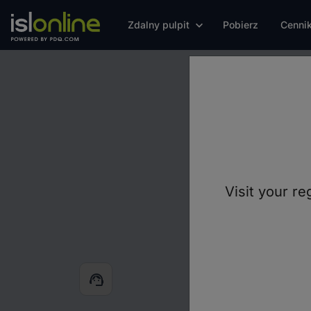
Zdalny pulpit
Pobierz
Cenni
W
Wykorzystaj
Visit your re
support_agent