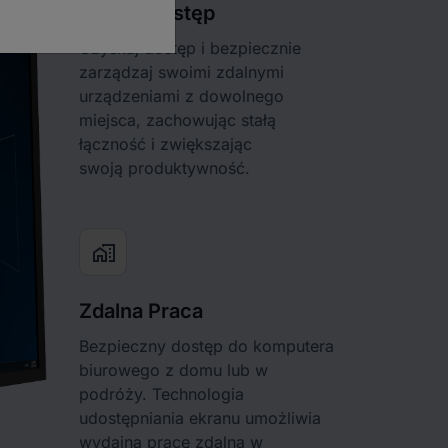
Zdalny dostęp
Uzyskaj dostęp i bezpiecznie
zarządzaj swoimi zdalnymi
urządzeniami z dowolnego
miejsca, zachowując stałą
łączność i zwiększając
swoją produktywność.
home_work
Zdalna Praca
Bezpieczny dostęp do komputera
biurowego z domu lub w
podróży. Technologia
udostępniania ekranu umożliwia
wydajną pracę zdalną w