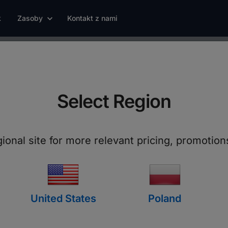
k
Zasoby
Kontakt z nami
yświetl zdalny ekr
Select Region
 możliwości oprogramowania do zdalnego pulpi
swoją produktywność.
gional site for more relevant pricing, promotio
Pobierz Zdalny Pulpit ISL
United States
Poland