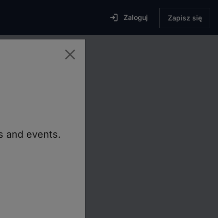

Zaloguj
Zapisz się
an
tu i zwiększ
ns and events.
devices