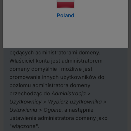
oraz konfigurację ustawień na poziomie domeny
Poland
lub użytkownika.
Uwaga:
:
Strony administracyjne mogą być
dostępne tylko przez użytkowników
będących administratorami domeny.
Właściciel konta jest administratorem
domeny domyślnie i możliwe jest
promowanie innych użytkowników do
poziomu administratora domeny
przechodząc do
Administracja >
Użytkownicy > Wybierz użytkownika >
Ustawienia > Ogólne
, a następnie
ustawienie administratora domeny jako
"włączone".