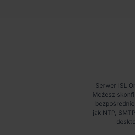
Serwer ISL On
Możesz skonfi
bezpośrednie 
jak NTP, SMTP
deskt