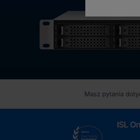
Masz pytania dot
ISL O