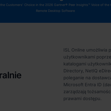
s the Customers' Choice in the 2026 Gartner® Peer Insights™ Voice of the
Remote Desktop Software
ISL Online umożliwia 
użytkownikami poprze
katalogami użytkownikó
Directory, NetIQ eDir
alnie
poleganie na dostawca
Microsoft Entra ID (d
zarządzają tożsamośc
prawami dostępu.