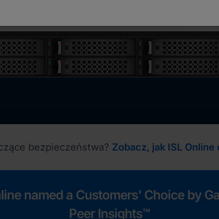
yczące bezpieczeństwa?
Zobacz, jak ISL Online
nline named a Customers' Choice by Ga
Peer Insights™