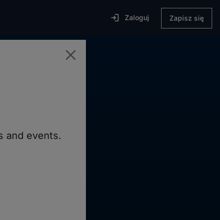

Zaloguj
Zapisz się
prywatnej,
ns and events.
zystkie zdalne
my, przez co
storię sesji w