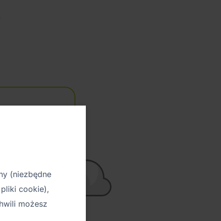
ny (niezbędne
pliki cookie),
hwili możesz