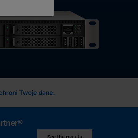
 chroni Twoje dane.
rtner®
See the results