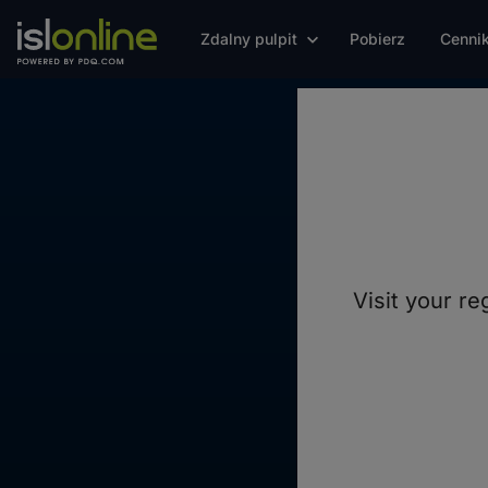
Zdalny pulpit
Pobierz
Cenni
Połączeni
Visit your re
niezależnej i
połączenia 
utrzymujesz d