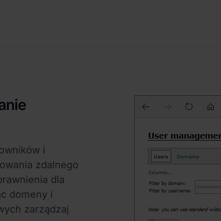
anie
kowników i
mowania zdalnego
rawnienia dla
ąc domeny i
wych zarządzaj