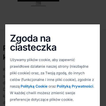
Zgoda na
ciasteczka
Przejdź do zdalnych
komputerów
Używamy plików cookie, aby zapewnić
prawidłowe działanie naszej strony (niezbędne
Komputer z działającym ISL AlwaysOn może
pliki cookie) oraz, za Twoją zgodą, do innych
służyć jako punkt przekazujący połączenia z
celów (funkcjonalne i inne pliki cookie), zgodnie z
dowolnym innym komputerem w lokalnej sieci.
naszą
Polityką Cookie
oraz
Polityką Prywatności
.
Dzięki temu, potrzebujesz tylko jednego
W każdej chwili możesz zmienić swoje
komputera z ISL AlwaysOn, aby połączyć się z
preferencje dotyczące plików cookie.
dowolnym komputerem w zdalnej sieci.