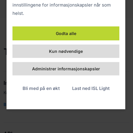
innstillingene for informasjonskapsler når som
helst.
Godta alle
Teknisk dokumentasjon
Kun nødvendige
Administrer informasjonskapsler
Integreringer
Bli med på en økt
Last ned ISL Light
Koble til tredjepartsapper.
Brukerveiledninger