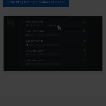
Prøv PDQ Connect gratis i 14 dager