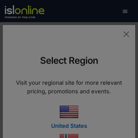

Veksle
Ressurser
Select Region
Brukerhåndbøker, videoer, produktmerknader og
Visit your regional site for more relevant
andre tekniske dokumenter.
pricing, promotions and events.
United States