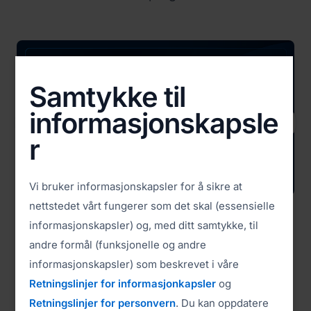
Samtykke til
informasjonskapsle


Previous
Next
r
Vi bruker informasjonskapsler for å sikre at
nettstedet vårt fungerer som det skal (essensielle
Tilgangspassord (3:14)
informasjonskapsler) og, med ditt samtykke, til
andre formål (funksjonelle og andre
informasjonskapsler) som beskrevet i våre
Se alle videoer
Retningslinjer for informasjonkapsler
og
Retningslinjer for personvern
. Du kan oppdatere