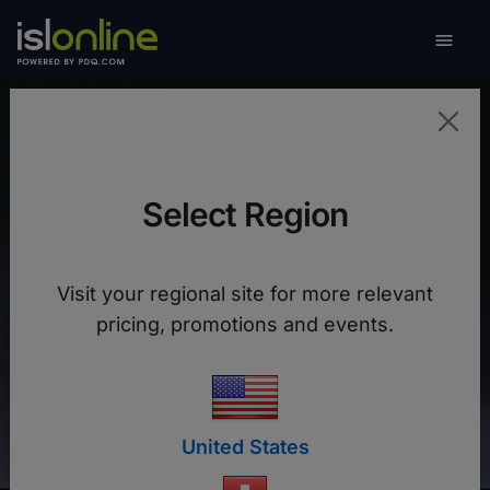

Naviga
BUREAU À DISTANCE
Select Region
Connectez-vous à n'importe quel
appareil.
Visit your regional site for more relevant
pricing, promotions and events.
Démarrer une session
Rejoindre une session
United States