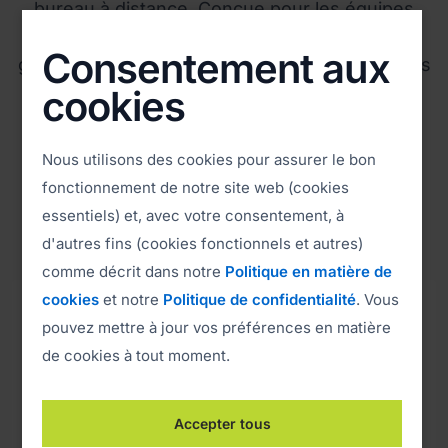
bureau à distance. Conçue pour les équipes
informatiques et les fournisseurs de services
Consentement aux
gérés, elle s'intègre aux principales plateformes
cookies
RMM et ITSM pour garantir des opérations
rationalisées et centralisées.
Nous utilisons des cookies pour assurer le bon
En savoir plus sur les intégrations
fonctionnement de notre site web (cookies
essentiels) et, avec votre consentement, à
d'autres fins (cookies fonctionnels et autres)
comme décrit dans notre
Politique en matière de
cookies
et notre
Politique de confidentialité
. Vous
pouvez mettre à jour vos préférences en matière
de cookies à tout moment.
Accepter tous