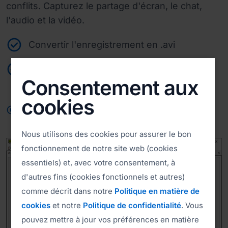
conflits. Capturez le partage d'écran, le chat,
l'audio et la vidéo.
Convertir l'enregistrement en .avi
Option d'enregistrement automatique
Consentement aux
cookies
play_circle
Regardez la vidéo
Lire le manuel
Nous utilisons des cookies pour assurer le bon
fonctionnement de notre site web (cookies
essentiels) et, avec votre consentement, à
d'autres fins (cookies fonctionnels et autres)
comme décrit dans notre
Politique en matière de
cookies
et notre
Politique de confidentialité
. Vous
pouvez mettre à jour vos préférences en matière