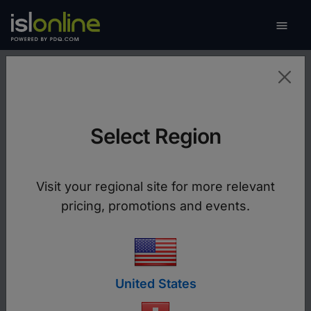

Naviga
Afficher l‘écran distant
Select Region
Utilisez la puissance du bureau à distance pour
augmenter votre productivité.
Visit your regional site for more relevant
Télécharger ISL Bureau à distance
pricing, promotions and events.
support_agent
United States
Support à distance