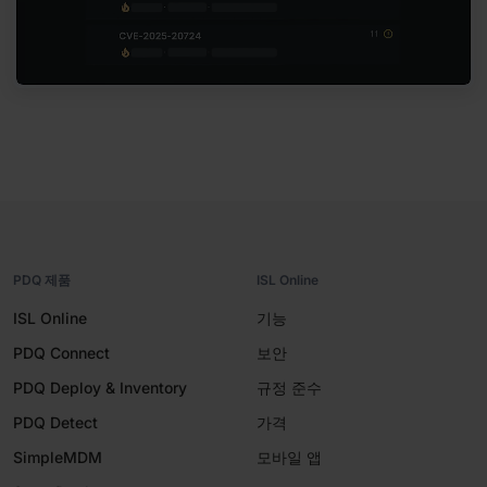
PDQ 제품
ISL Online
ISL Online
기능
PDQ Connect
보안
PDQ Deploy & Inventory
규정 준수
PDQ Detect
가격
SimpleMDM
모바일 앱