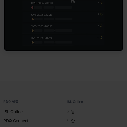
PDQ 제품
ISL Online
ISL Online
기능
PDQ Connect
보안