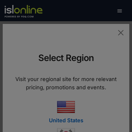

탐색하
상담원
상담원 프로그램 실행
Select Region
ISL Light 다운로드
Visit your regional site for more relevant
pricing, promotions and events.
United States