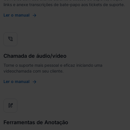
links e anexe transcrições de bate-papo aos tickets de suporte.
Ler o manual
phone_in_talk
Chamada de áudio/vídeo
Torne o suporte mais pessoal e eficaz iniciando uma
videochamada com seu cliente.
Ler o manual
draw
Ferramentas de Anotação