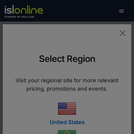

Altern
Exibir tela remota
Select Region
Use o poder do software de desktop remoto
para aumentar sua produtividade.
Visit your regional site for more relevant
Baixe o ISL Remote Desktop
pricing, promotions and events.
support_agent
United States
Suporte Remoto