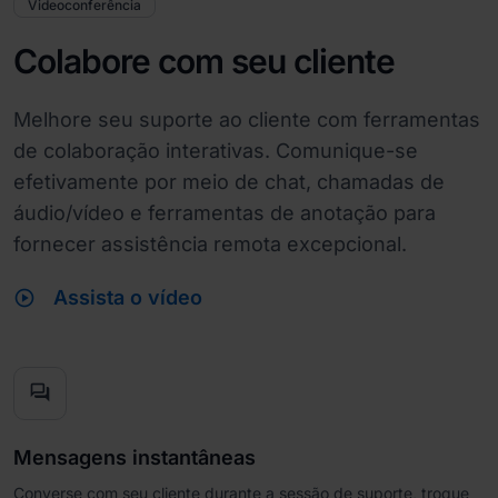
Videoconferência
Colabore com seu cliente
Melhore seu suporte ao cliente com ferramentas
de colaboração interativas. Comunique-se
efetivamente por meio de chat, chamadas de
áudio/vídeo e ferramentas de anotação para
fornecer assistência remota excepcional.
play_circle
Assista o vídeo
forum
Mensagens instantâneas
Converse com seu cliente durante a sessão de suporte, troque