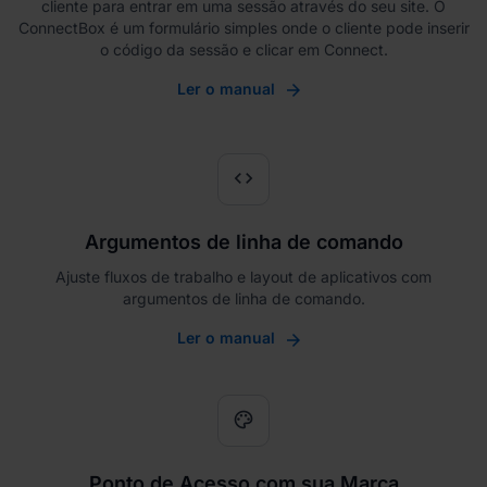
cliente para entrar em uma sessão através do seu site. O
ConnectBox é um formulário simples onde o cliente pode inserir
o código da sessão e clicar em Connect.
Ler o manual
code
Argumentos de linha de comando
Ajuste fluxos de trabalho e layout de aplicativos com
argumentos de linha de comando.
Ler o manual
palette
Ponto de Acesso com sua Marca