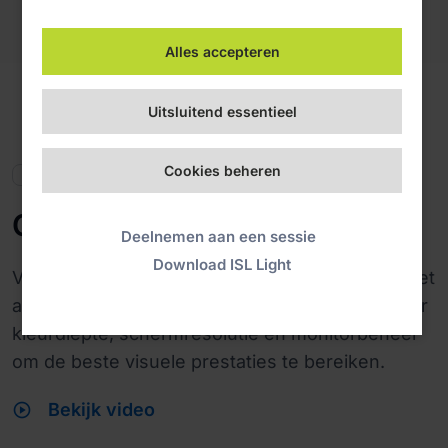
Alles accepteren
Uitsluitend essentieel
Cookies beheren
Remote monitor
Optimaliseer uw weergave
Deelnemen aan een sessie
Download ISL Light
Verbeter uw remote ondersteuningservaring met
aanpasbare weergave-instellingen. Optimaliseer
kleurdiepte, schermresolutie en monitorbeheer
om de beste visuele prestaties te bereiken.
play_circle
Bekijk video