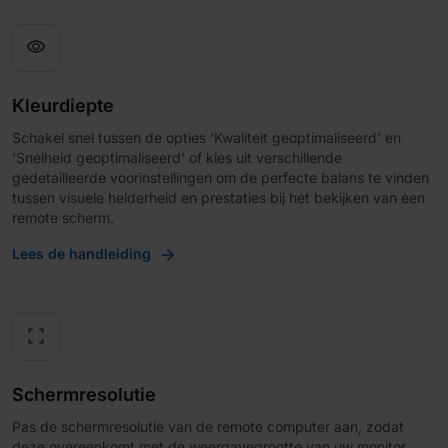
visibility
Kleurdiepte
Schakel snel tussen de opties 'Kwaliteit geoptimaliseerd' en
'Snelheid geoptimaliseerd' of kies uit verschillende
gedetailleerde voorinstellingen om de perfecte balans te vinden
tussen visuele helderheid en prestaties bij het bekijken van een
remote scherm.
Lees de handleiding
fullscreen
Schermresolutie
Pas de schermresolutie van de remote computer aan, zodat
deze overeenkomt met de weergavegrootte van uw monitor.