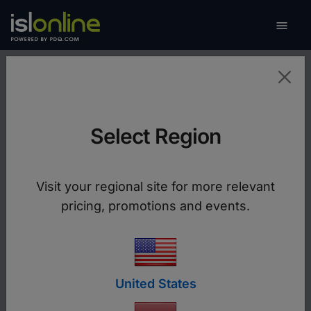

Schake
Bekijk remote scherm
Select Region
Gebruik de kracht van remote desktop software
om uw productiviteit te verhogen.
Visit your regional site for more relevant
Download ISL Remote Desktop
pricing, promotions and events.
support_agent
United States
Ondersteuning op afstand