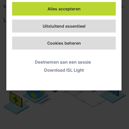
krijgen tot elke computer in het externe netwerk.
Alles accepteren
Lees meer
Uitsluitend essentieel
Cookies beheren
Deelnemen aan een sessie
Download ISL Light