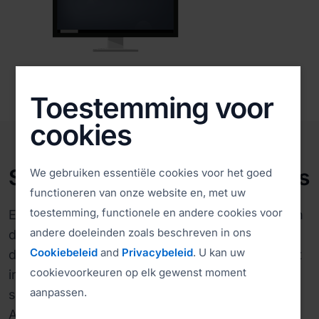
Toestemming voor
cookies
Spring naar externe computers
We gebruiken essentiële cookies voor het goed
functioneren van onze website en, met uw
toestemming, functionele en andere cookies voor
Een computer met ISL AlwaysOn kan bovendien
andere doeleinden zoals beschreven in ons
dienst doen als jump box en de verbinding
Cookiebeleid
and
Privacybeleid
. U kan uw
doorsturen naar elke andere computer en poort
cookievoorkeuren op elk gewenst moment
in zijn lokale netwerk. Op deze manier heeft u
aanpassen.
slechts één computer nodig waarop ISL
AlwaysOn wordt uitgevoerd om toegang te