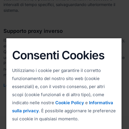
intervalli di tempo specifici, salvaguardando ulteriormente il
sistema.
Supporto proxy inverso
ISL Online consente di installare il server dietro un reverse proxy,
eliminando la necessità di esporlo direttamente a Internet.
Consenti Cookies
Questa configurazione consente di collocare il reverse proxy in
una DMZ rivolta a Internet, mantenendo il server ISL Conference
Proxy (ICP) nascosto in modo sicuro all'interno di una subnet
non pubblica, proteggendo la vostra infrastruttura sensibile da
Utilizziamo i cookie per garantire il corretto
minacce esterne.
funzionamento del nostro sito web (cookie
Leggi il manuale
essenziali) e, con il vostro consenso, per altri
scopi (cookie funzionali e di altro tipo), come
indicato nelle nostre
Cookie Policy
e
Informativa
sulla privacy
. È possibile aggiornare le preferenze
sui cookie in qualsiasi momento.