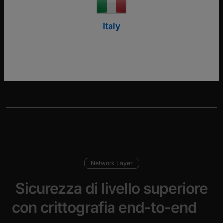
sicurezza.
Italy
Scarica la dichiarazione di sicurezza
Network Layer
Sicurezza di livello superiore
con crittografia end-to-end