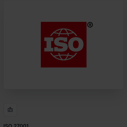

ISO 27001