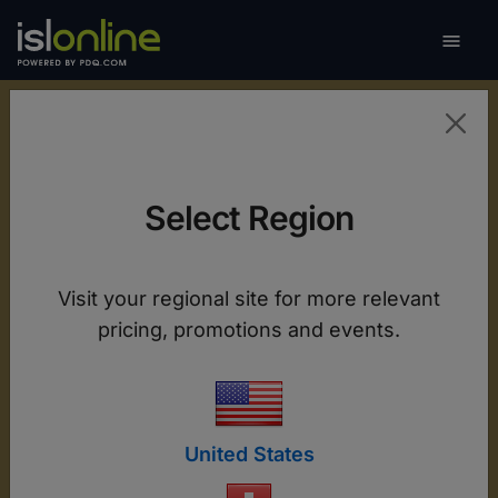

Naviga
Mobiler Support und
Select Region
Fernzugriff
ISL Online bietet vollständige Fernsteuerung von
Visit your regional site for more relevant
Android-Geräten und Live-Bildschirmansicht auf
pricing, promotions and events.
iOS, wodurch eine schnelle Fehlerbehebung und
ein reibungsloser Betrieb auf allen Ihren
Mobilgeräten gewährleistet sind.
United States