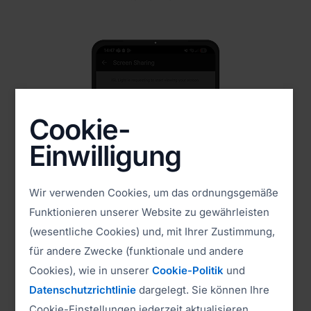
Cookie-
Einwilligung
Wir verwenden Cookies, um das ordnungsgemäße
Funktionieren unserer Website zu gewährleisten
(wesentliche Cookies) und, mit Ihrer Zustimmung,
für andere Zwecke (funktionale und andere
2. Bildschirm freigeben
Cookies), wie in unserer
Cookie-Politik
und
Datenschutzrichtlinie
dargelegt. Sie können Ihre
Tippen Sie auf „Jetzt starten“, um die Bildschirmfreigabe zu
beginnen.
Cookie-Einstellungen jederzeit aktualisieren.