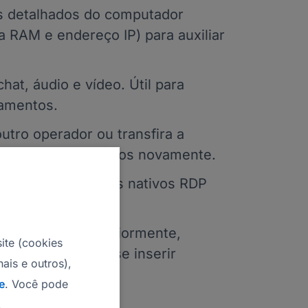
s detalhados do computador
 RAM e endereço IP) para auxiliar
hat, áudio e vídeo. Útil para
namentos.
utro operador ou transfira a
ou inserir os códigos novamente.
 usando protocolos nativos RDP
 retomá-la posteriormente,
ite (cookies
que o cliente precise inserir
ais e outros),
e
. Você pode
.