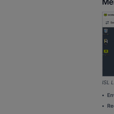
Men
ISL 
En
Re