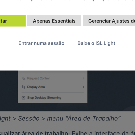
nu Desktop
tar
Apenas Essentiais
Gerenciar Ajustes d
Entrar numa sessão
Baixe o ISL Light
Light > Sessão > menu “Área de Trabalho”
sualizar área de trabalho:
Exibe a interface da á