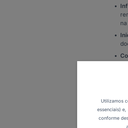
In
re
na
In
do
Co
se
Co
ou
Pa
Utilizamos c
in
essenciais) e,
no
conforme des
En