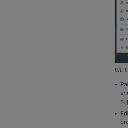
ISL 
Pa
an
su
Ed
or