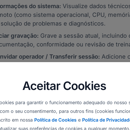
formações do sistema:
Visualize dados técnico
moto (como sistema operacional, CPU, memória
 solução de problemas e diagnósticos.
iciar gravação:
Grave a sessão atual, incluindo c
cumentação, conformidade ou revisão de trei
nvidar operador / Transferir sessão:
Adicione o
ssão sem que o cliente precise reconectar-se 
nectar via RDP/SSH: Inicia uma sessão remota
Aceitar Cookies
 SSH.
usar sessão:
Pausa uma sessão ativa e permite
ookies para garantir o funcionamento adequado do nosso s
clusive a partir de outro dispositivo. Isso evita 
 com o seu consentimento, para outros fins (cookies funcion
vamente o código da sessão.
crito em nossa
Política de Cookies
e
Política de Privacidad
cerrar sessão:
Encerra uma sessão ativa.
atualizar suas preferências de cookies a qualquer momento