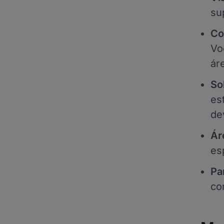
su
Co
Vo
ár
Sol
es
de
Ár
es
Pa
co