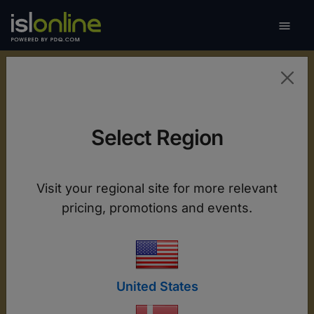

Skift 
Mobil support og
Select Region
fjernadgang
ISL Online tilbyder fuld fjernbetjening af Android
Visit your regional site for more relevant
enheder og live skærmvisning på iOS, hvilket
pricing, promotions and events.
sikrer hurtig fejlfinding og problemfri drift på
tværs af alle dine mobile enheder.
United States