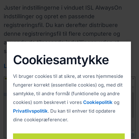
Juster indstillingerne i vinduet ISL AlwaysOn
indstillinger og opret en passende
registreringsfil. Du kan derefter distribuere
denne registreringsfil til flere computere og
anvende de tilpassede indstillinger, uden at
skulle gøre dette manuelt på hver computer.
Cookiesamtykke

Læs manual
Se video (3:22)
Vi bruger cookies til at sikre, at vores hjemmeside
fungerer korrekt (essentielle cookies) og, med dit
samtykke, til andre formål (funktionelle og andre
cookies) som beskrevet i vores
Cookiepolitik
og
Privatlivspolitik
. Du kan til enhver tid opdatere
dine cookiepræferencer.