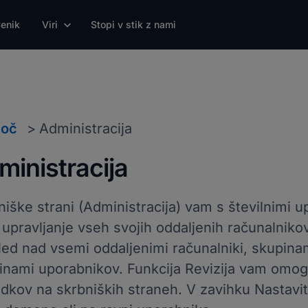
enik
Viri
Stopi v stik z nami
oč
Administracija
ministracija
niške strani (Administracija) vam s številnimi
e upravljanje vseh svojih oddaljenih računalniko
led nad vsemi oddaljenimi računalniki, skupinam
inami uporabnikov. Funkcija Revizija vam omogoč
dkov na skrbniških straneh. V zavihku Nastavit