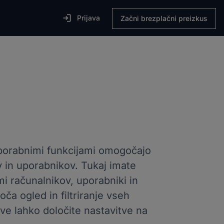

Prijava
Začni brezplačni preizkus
 uporabnimi funkcijami omogočajo
v in uporabnikov. Tukaj imate
i računalnikov, uporabniki in
a ogled in filtriranje vseh
ve lahko določite nastavitve na