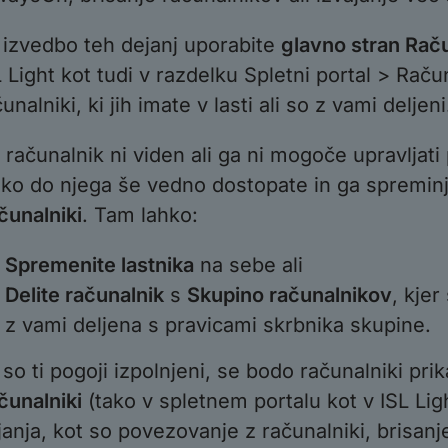
 izvedbo teh dejanj uporabite
glavno stran Raču
L Light kot tudi v razdelku Spletni portal > Račun
unalniki, ki jih imate v lasti ali so z vami deljeni
 računalnik ni viden ali ga ni mogoče upravljat
hko do njega še vedno dostopate in ga spremin
čunalniki
. Tam lahko:
Spremenite lastnika
na sebe ali
Delite računalnik
s
Skupino računalnikov
, kjer
z vami deljena s pravicami skrbnika skupine.
 so ti pogoji izpolnjeni, se bodo računalniki prik
čunalniki
(tako v spletnem portalu kot v ISL Ligh
janja, kot so povezovanje z računalniki, brisanj