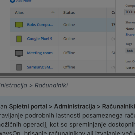
nistracija > Računalniki
ran
Spletni portal > Administracija > Računalniki
ravljanje podrobnih lastnosti posameznega rač
ožičnih operacij, kot so spreminjanje dostopni
waysOn, brisanje računalnikov ali izvajanje več d