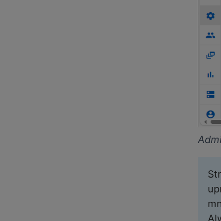
Admi
St
up
mn
Al