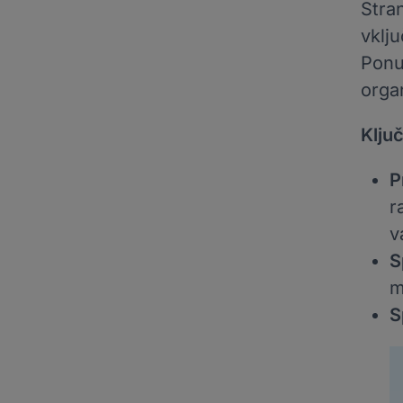
Stra
vklju
Ponuj
orga
Ključ
P
r
v
S
m
S