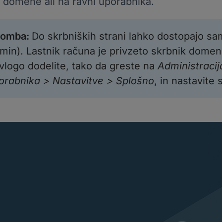
i domene ali na ravni uporabnika.
omba
:
Do skrbniških strani lahko dostopajo s
min). Lastnik računa je privzeto skrbnik dome
 vlogo dodelite, tako da greste na
Administracij
orabnika > Nastavitve > Splošno
, in nastavit