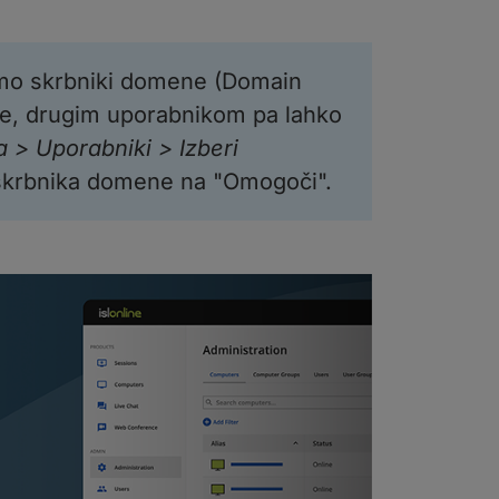
amo skrbniki domene (Domain
ne, drugim uporabnikom pa lahko
a > Uporabniki > Izberi
e skrbnika domene na "Omogoči".