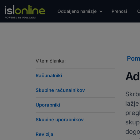
Oddaljeno namizje
Prenosi
C
Pom
V tem članku:
Ad
Računalniki
Skupine računalnikov
Skrb
lažj
Uporabniki
preg
Skupine uporabnikov
skup
dogo
Revizija