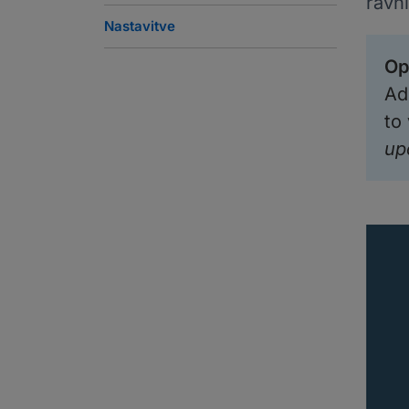
ravn
Nastavitve
Op
Ad
to
up