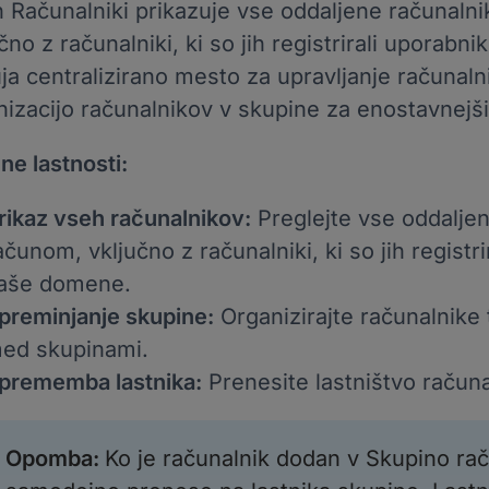
n Računalniki prikazuje vse oddaljene računal
čno z računalniki, ki so jih registrirali uporabni
a centralizirano mesto za upravljanje računalni
nizacijo računalnikov v skupine za enostavnejš
ne lastnosti:
rikaz vseh računalnikov:
Preglejte vse oddalje
ačunom, vključno z računalniki, ki so jih registri
aše domene.
preminjanje skupine:
Organizirajte računalnike 
ed skupinami.
prememba lastnika:
Prenesite lastništvo račun
Opomba
:
Ko je računalnik dodan v Skupino rač