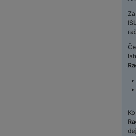
Za
IS
rač
Če
la
Ra
Ko
Ra
de