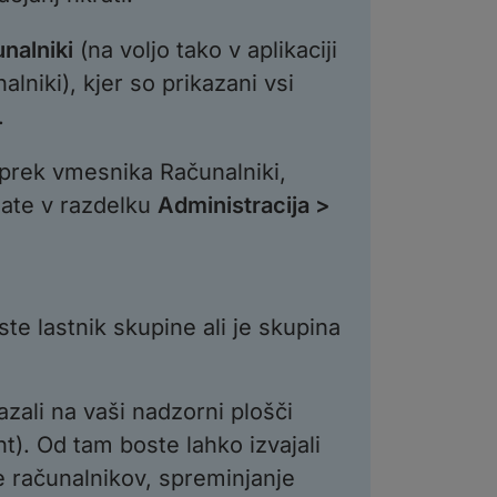
nalniki
(na voljo tako v aplikaciji
alniki), kjer so prikazani vsi
.
i prek vmesnika Računalniki,
jate v razdelku
Administracija >
 ste lastnik skupine ali je skupina
azali na vaši nadzorni plošči
t). Od tam boste lahko izvajali
e računalnikov, spreminjanje