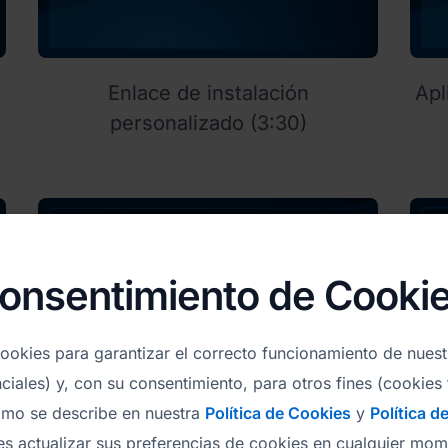
Enlace de instalación
Apl
personalizado (3:30)
onsentimiento de Cooki
ookies para garantizar el correcto funcionamiento de nuest
ciales) y, con su consentimiento, para otros fines (cookies
como se describe en nuestra
Política de Cookies
y
Política d
Agente remoto ISL
Ac
s actualizar sus preferencias de cookies en cualquier mom