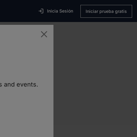

Inicia Sesión
Iniciar prueba gratis
er en práctica
ns and events.