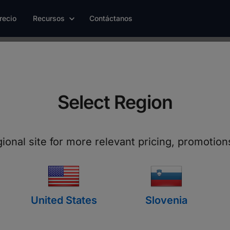
recio
Recursos
Contáctanos
Video Tutoriales
Select Region
e te ayudarán a mejorar tu productividad y pon
gional site for more relevant pricing, promotio
tu talento.
United States
Slovenia