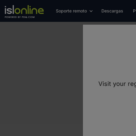
Soporte remoto
Descargas
P
Los vídeos qu
Visit your re