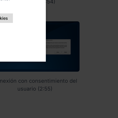
Alwayson (0:54)
kies
nexión con consentimiento del
usuario (2:55)