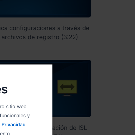
ica configuraciones a través de
archivos de registro (3:22)
es
ro sitio web
 funcionales y
e Privacidad
.
ciones de actualización de ISL
ento.