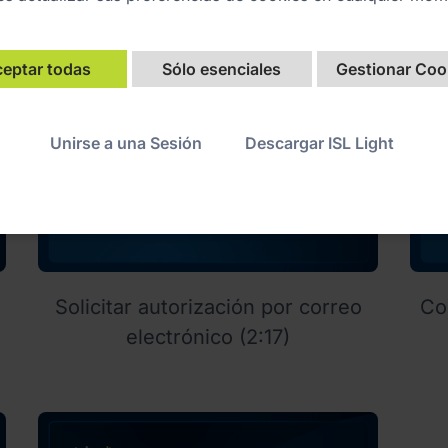
AlwaysOn (8:00)
eptar todas
Sólo esenciales
Gestionar Coo
Unirse a una Sesión
Descargar ISL Light
Solicitar autorización por correo
Co
electrónico (2:17)