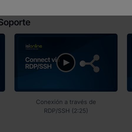
 Soporte
Conexión a través de
RDP/SSH (2:25)