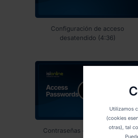
Configuración de acceso
desatendido
(4:36)
C
Utilizamos c
(cookies esen
otras), tal 
Contraseñas de Acceso (3:14)
Puede