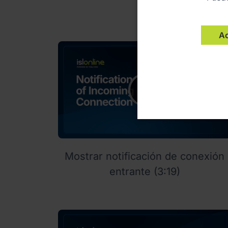
Ac
Mostrar notificación de conexión
entrante (3:19)