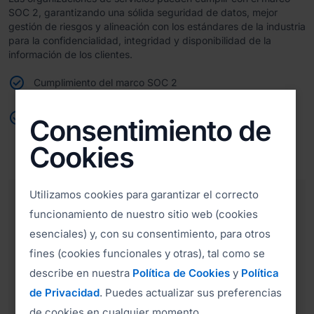
SOC 2, garantizando una sólida seguridad de datos, mejor
gestión de riesgos y alineación con los estándares de la industria
para la confidencialidad, integridad y disponibilidad de la
información de los clientes.
Cumplimiento del marco SOC 2
Refuerza la ciberseguridad en sectores esenciales e
Consentimiento de
importantes
Cookies
Utilizamos cookies para garantizar el correcto
funcionamiento de nuestro sitio web (cookies
esenciales) y, con su consentimiento, para otros
fines (cookies funcionales y otras), tal como se
describe en nuestra
Política de Cookies
y
Política
de Privacidad
. Puedes actualizar sus preferencias
de cookies en cualquier momento.