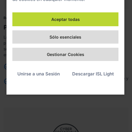
Reforzando la seguridad en los pagos
Aceptar todas
PCI DSS
Sólo esenciales
Las organizaciones que manejan datos de titulares de tarjetas
pueden cumplir con el marco PCI DSS, garantizando pagos
seguros, mayor prevención del fraude y alineación con los
Gestionar Cookies
estándares de seguridad y protección de datos.
Cumplimiento del marco PCI DSS
Unirse a una Sesión
Descargar ISL Light
Refuerza la seguridad en pagos, la prevención del fraude y
la protección de datos