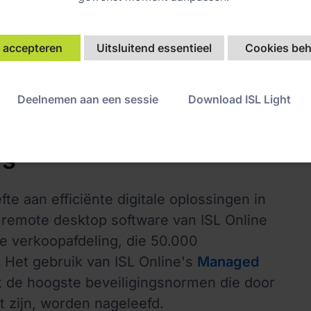
 heer Yugo Eguchi
, Sectiemanager van
 New Activity Promotion Office, Nissay
s accepteren
Uitsluitend essentieel
Cookies beh
Deelnemen aan een sessie
Download ISL Light
 meer dan
rs
e aan efficiënte digitale oplossingen in
 remote desktop software van ISL Online
e verkoopafdeling, die 50.000
 Het gebruik van ISL Online's
Managed
 de hoogste beveiligingsnormen die door
st zijn, worden nageleefd.