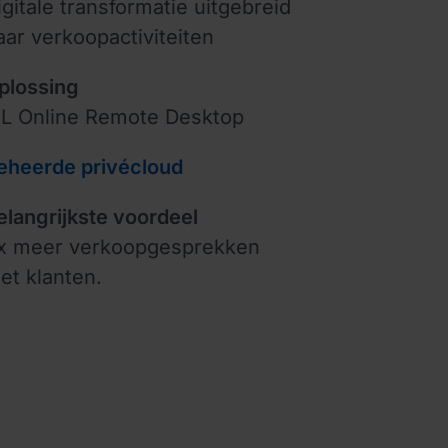
igitale transformatie uitgebreid
aar verkoopactiviteiten
plossing
SL Online Remote Desktop
eheerde privécloud
elangrijkste voordeel
x meer verkoopgesprekken
et klanten.