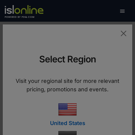

Naviga
Hilfe
Admin-Modus
Select Region
Admin-Modus
Visit your regional site for more relevant
Der ISL Online-Admin-Modus ermöglicht eine
pricing, promotions and events.
nahtlose Interaktion mit der Windows UAC auf
einem fernen Computer und bietet einfachen
Zugriff auf jeden Computer mit
Administratorrechten.
United States