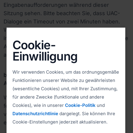
Eingabenaufforderungen während dieser
Sitzung sehen. Bitte beachten Sie, dass UAC-
Dialoge ein Timeout von zwei Minuten haben.
Wenn der Remote-Benutzer die UAC nicht
innerhalb von zwei Minuten bestätigt, schlägt die
Cookie-
Anfrage fehl und der Admin-Modus wird nicht
Einwilligung
aktiviert.
Wir verwenden Cookies, um das ordnungsgemäße
b.) Das ferne Benutzerkonto HAT
Funktionieren unserer Website zu gewährleisten
Administratorrechte
(wesentliche Cookies) und, mit Ihrer Zustimmung,
für andere Zwecke (funktionale und andere
Wenn das aktuelle Benutzerkonto auf dem
Cookies), wie in unserer
Cookie-Politik
und
fernen Computer über Administratorrechte
Datenschutzrichtlinie
dargelegt. Sie können Ihre
verfügt, sollte der Client eine Aufforderung
Cookie-Einstellungen jederzeit aktualisieren.
erhalten, ISL Light Admin-Rechte zu gewähren.