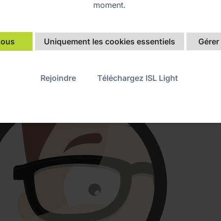
mment reconnaître 
moment.
arnaque
tous
Uniquement les cookies essentiels
Gérer
Rejoindre
Téléchargez ISL Light