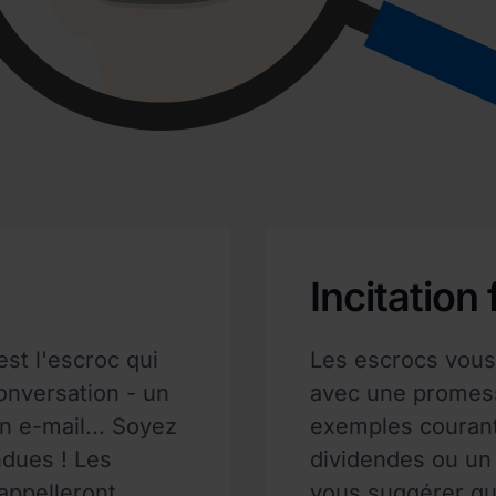
Incitation
est l'escroc qui
Les escrocs vou
conversation - un
avec une promess
n e-mail... Soyez
exemples courants
ndues ! Les
dividendes ou un
appelleront
vous suggérer qu