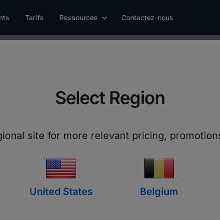
nts
Tarifs
Ressources
Contactez-nous
s
Select Region
cès
gional site for more relevant pricing, promotio
United States
Belgium
 Online est utilisé par
'informatique dans le