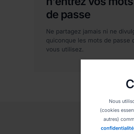
n'entrez vos mots
de passe
Ne partagez jamais ni ne divul
quiconque les mots de passe 
vous utilisez.
C
Nous utili
(cookies essent
autres) comm
confidentialité