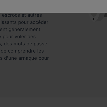
e efficacement les
nts. Cependant, il est
s escrocs et autres
puissants pour accéder
lisent généralement
e pour voler des
es, des mots de passe
al de comprendre les
es d'une arnaque pour