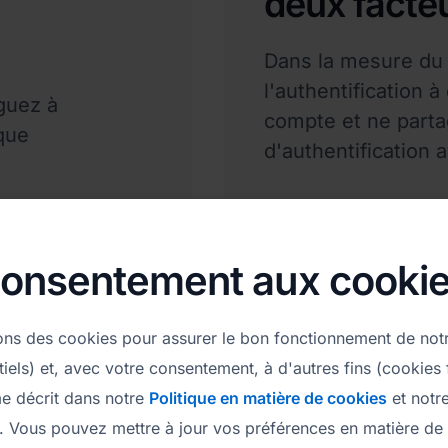
deux facte
Dans la mesure du 
l'authentification 
guez à
compte et ne parta
que
d'authentification 
onsentement aux cooki
sons des cookies pour assurer le bon fonctionnement de not
iels) et, avec votre consentement, à d'autres fins (cookies 
e décrit dans notre
Politique en matière de cookies
et notr
. Vous pouvez mettre à jour vos préférences en matière de 