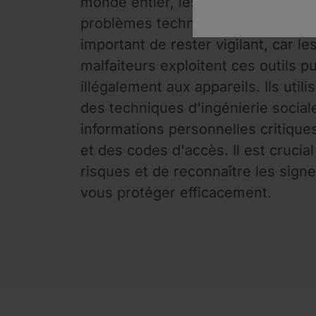
monde entier, les aidant à résoudr
problèmes techniques de leurs clie
important de rester vigilant, car le
malfaiteurs exploitent ces outils 
illégalement aux appareils. Ils uti
des techniques d'ingénierie social
informations personnelles critiqu
et des codes d'accès. Il est cruci
risques et de reconnaître les sign
vous protéger efficacement.