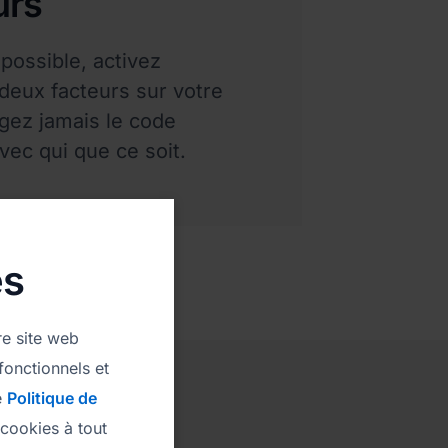
urs
possible, activez
à deux facteurs sur votre
gez jamais le code
avec qui que ce soit.
es
re site web
fonctionnels et
e
Politique de
cookies à tout