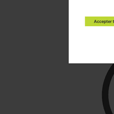
Co
Accepter 