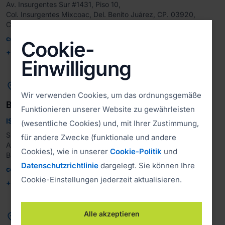
Av. Insurgentes Sur #1431, Piso 10, 

Col. Insurgentes Mixcoac, Del. Benito Juárez, CP. 03920, 
Ciudad de México, México
contacto@islonline.com
Cookie-
+52 221 799 9237
Einwilligung

Wir verwenden Cookies, um das ordnungsgemäße
Brazil
Funktionieren unserer Website zu gewährleisten
ISL Online Brasil
(wesentliche Cookies) und, mit Ihrer Zustimmung,
Suporte Remoto Do Brazil LTDA

für andere Zwecke (funktionale und andere
Av. Paulista, 1471 - Bela Vista, São Paulo - CEP, 01.311-927, 
Cookies), wie in unserer
Cookie-Politik
und
Datenschutzrichtlinie
dargelegt. Sie können Ihre
contato@islonline.com.br
Cookie-Einstellungen jederzeit aktualisieren.
+55 11 3149-2270
Alle akzeptieren
