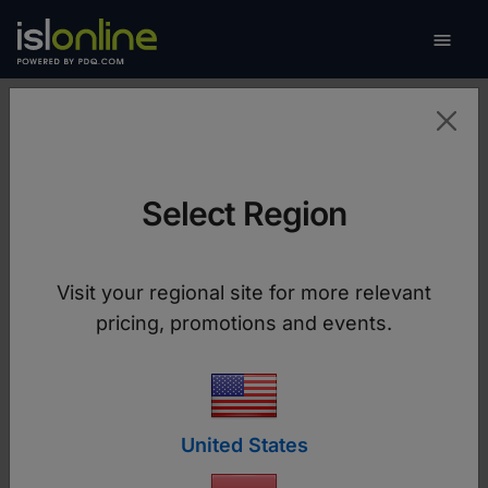

Naviga
Kontaktieren Sie uns
Select Region
Wir sind hier, um zu
helfen
Visit your regional site for more relevant
pricing, promotions and events.
Wählen Sie den besten Weg, uns zu erreichen,
egal ob Sie Unterstützung benötigen, ein
individuelles Angebot wünschen oder Fragen zu
unseren Dienstleistungen haben.
United States