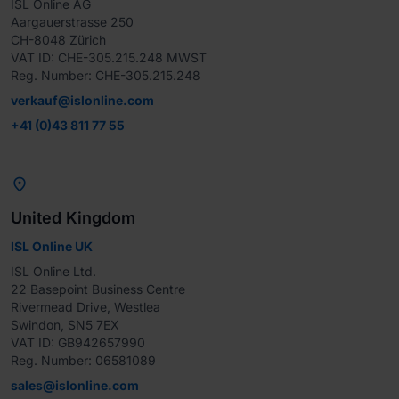
ISL Online AG

Aargauerstrasse 250

CH-8048 Zürich

VAT ID: CHE-305.215.248 MWST

Reg. Number: CHE-305.215.248
verkauf@islonline.com
+41 (0)43 811 77 55

United Kingdom
ISL Online UK
ISL Online Ltd.

22 Basepoint Business Centre

Rivermead Drive, Westlea

Swindon, SN5 7EX

VAT ID: GB942657990

Reg. Number: 06581089
sales@islonline.com