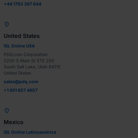
+44 1793 397 644

United States
ISL Online USA
PDQ.com Corporation

2200 S Main St STE 200

South Salt Lake, Utah 84115

United States
sales@pdq.com
+1 801 657 4657

Mexico
ISL Online Latinoamérica