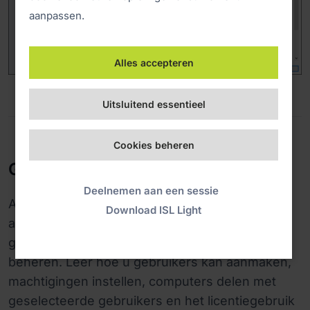
aanpassen.
Alles accepteren
Uitsluitend essentieel
Cookies beheren
Gebruikersbeheer
Deelnemen aan een sessie
Als u meer dan één gebruiker op uw ISL Online
Download ISL Light
account heeft, zullen onze functies voor
gebruikersbeheer u helpen uw team efficiënt te
beheren. Leer hoe u gebruikers kan aanmaken,
machtigingen instellen, computers delen met
geselecteerde gebruikers en het licentiegebruik