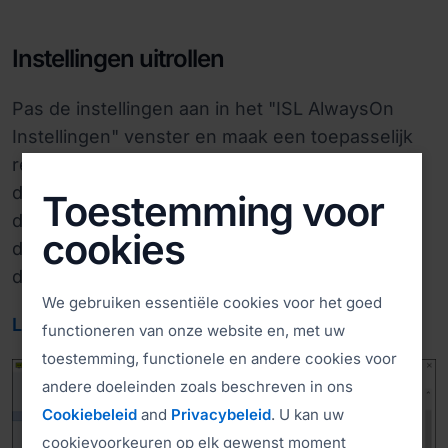
Instellingen uitrollen
Pas de instellingen aan in het "ISL AlwaysOn
Instellingen" venster en maak een toepasselijk
registerbestand aan. U kan dit registerbestand
dan naar meerdere computers verspreiden en
Toestemming voor
de aangepaste instellingen toepassen zonder
cookies
dat u dit handmatig op elke computer hoeft te
doen.
We gebruiken essentiële cookies voor het goed

Lees de handleiding
Video bekijken (3:22)
functioneren van onze website en, met uw
toestemming, functionele en andere cookies voor
andere doeleinden zoals beschreven in ons
Cookiebeleid
and
Privacybeleid
. U kan uw
cookievoorkeuren op elk gewenst moment