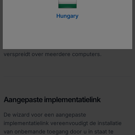
voeren.
Hungary
In deze gids leert u hoe u een stil
installatieprogramma of MSI-installatiepakket
maakt, uw geselecteerde instellingen
implementeert en een software-update
verspreidt over meerdere computers.
Aangepaste implementatielink
De wizard voor een aangepaste
implementatielink vereenvoudigt de installatie
van onbemande toegang door u in staat te