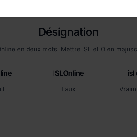
Désignation
Online en deux mots. Mettre ISL et O en majusc
line
ISLOnline
isl
it
Faux
Vraim