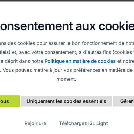
onsentement aux cooki
sons des cookies pour assurer le bon fonctionnement de not
iels) et, avec votre consentement, à d'autres fins (cookies 
e décrit dans notre
Politique en matière de cookies
et notr
 C
PMS Black
P
. Vous pouvez mettre à jour vos préférences en matière de 
100Y.0K
CMYK 60C. 20M. 60Y.
CMYK 0
moment.
4G.50B
100K
RGB 
632
RGB 0 0 0
HE
tous
Uniquement les cookies essentiels
Gérer
HEX 000000
Rejoindre
Téléchargez ISL Light