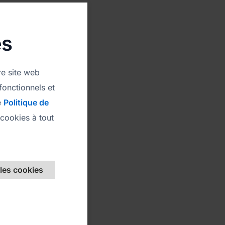
es
re site web
fonctionnels et
e
Politique de
MS White
cookies à tout
C. 0M. 0Y. 0K
255 255 255
X FFFFFF
 les cookies