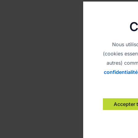
C
Nous utili
(cookies essent
autres) comm
PMS 382
confidentialité
CMYK 32C.0M.
RGB 186R.21
HEX BAD
Accepter 