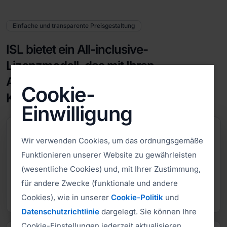
Einfache und transparente Preisgestaltung
ISL bietet ein All-inclusive-
Lizenzmodell, das mit Ihren
Anforderungen mitwächst, wodurch
Cookie-
Komplexität vermieden wird.
Einwilligung
TeamViewer
Wir verwenden Cookies, um das ordnungsgemäße
Das auf Add-ons basierende Framework kombiniert
Funktionieren unserer Website zu gewährleisten
gestaffelte Tarife mit modularen Add-ons, die sowohl die
(wesentliche Cookies) und, mit Ihrer Zustimmung,
Kosten als auch die Komplexität erhöhen. Der Einstiegstarif
„Remote Access“ erlaubt nur einen lizenzierten Benutzer
für andere Zwecke (funktionale und andere
und drei unbeaufsichtigte Geräte, wobei der mobile
Cookies), wie in unserer
Cookie-Politik
und
Support als separates Add-on angeboten wird.
Datenschutzrichtlinie
dargelegt. Sie können Ihre
Cookie-Einstellungen jederzeit aktualisieren.