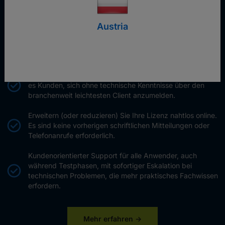
Mobile Apps sind ohne zusätzliche Kosten in der Lizenz
enthalten.
Austria
Alle wichtigen Funktionen für Remote-Desktop und
Remote-Zugriff zu einem günstigeren Preis.
Benutzerfreundliche Einmalcodes und Links ermöglichen
es Kunden, sich ohne technische Kenntnisse über den
branchenweit leichtesten Client anzumelden.
Erweitern (oder reduzieren) Sie Ihre Lizenz nahtlos online.
Es sind keine vorherigen schriftlichen Mitteilungen oder
Telefonanrufe erforderlich.
Kundenorientierter Support für alle Anwender, auch
während Testphasen, mit sofortiger Eskalation bei
technischen Problemen, die mehr praktisches Fachwissen
erfordern.
Mehr erfahren ->