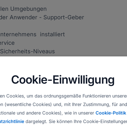
 allen Umgebungen
 der Anwender - Support-Geber
nternehmens installiert
ervice
 Sicherheits-Niveaus
de Systeme des Kunden möglich
Cookie-Einwilligung
ängigen Betriebssysteme: Windows, Mac
d Windows 10 Mobile
en Cookies, um das ordnungsgemäße Funktionieren unsere
en (wesentliche Cookies) und, mit Ihrer Zustimmung, für a
ktionale und andere Cookies), wie in unserer
Cookie-Politik
siert Remote
zrichtlinie
dargelegt. Sie können Ihre Cookie-Einstellungen