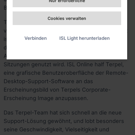
Nur erforderliche
Benavides.
Cookies verwalten
Terpel setzte auch den Branded Access Point
von ISL Online ein. Der brandneue Access Point
Verbinden
ISL Light herunterladen
ist eine einfache, maßgeschneiderte Webseite,
die von den Support-Betreibern als perfekter
Ausgangspunkt für die meisten Remote-
Sitzungen genutzt wird. ISL Online half Terpel,
eine grafische Benutzeroberfläche der Remote-
Desktop-Support-Software an das
Erscheinungsbild von Terpels Corporate-
Erscheinung Image anzupassen.
Das Terpel-Team hat sich schnell an die neue
Support-Lösung gewöhnt, und lobt besonders
seine Geschwindigkeit, Vielseitigkeit und