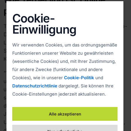
profitiert
Cookie-
Einwilligung
Terpel verfügt über ein standardisiertes Remote-
Desktop-Tool für alle Büros in ganz
Lateinamerika, was zur Optimierung der
Wir verwenden Cookies, um das ordnungsgemäße
Supportkosten und zur Steigerung der
Funktionieren unserer Website zu gewährleisten
Kundenzufriedenheit geführt hat.
(wesentliche Cookies) und, mit Ihrer Zustimmung,
für andere Zwecke (funktionale und andere
"Wir sind mit dem Support-Tool sehr zufrieden
Cookies), wie in unserer
Cookie-Politik
und
und haben bereits ein positives Feedback von
Datenschutzrichtlinie
dargelegt. Sie können Ihre
unseren Kunden erhalten. ISL Light erlaubt uns
Cookie-Einstellungen jederzeit aktualisieren.
sogar, bestimmte Regionen zu unterstützen, in
denen die Internetbandbreite sehr schlecht ist.
Jetzt können wir im ganzen Land volle
Alle akzeptieren
Unterstützung leisten und Kunden unterstützen,
die wir vorher nicht erreichen konnten ", sagte