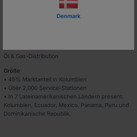
Denmark
www.terpel.com
Branche
Öl & Gas-Distribution
Größe
• 45% Marktanteil in Kolumbien
• Über 2,000 Service-Stationen
• In 7 Lateinamerikanischen Ländern present:
Kolumbien, Ecuador, Mexico, Panama, Peru und
Dominikanische Republik.