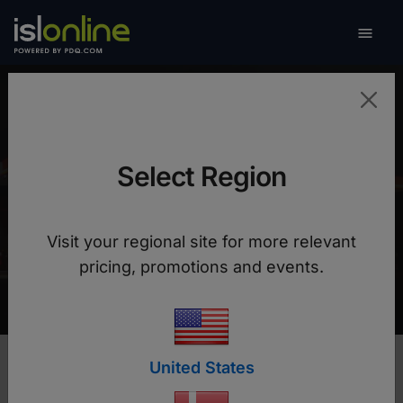

Naviga
Terpel
Select Region
Verbesserung der Teamleistung um 30% nach
dem Wechsel zu ISL Online führt zu einer
Visit your regional site for more relevant
schnelleren Problemlösung und verbesserten
pricing, promotions and events.
Kostenkontrolle.
United States