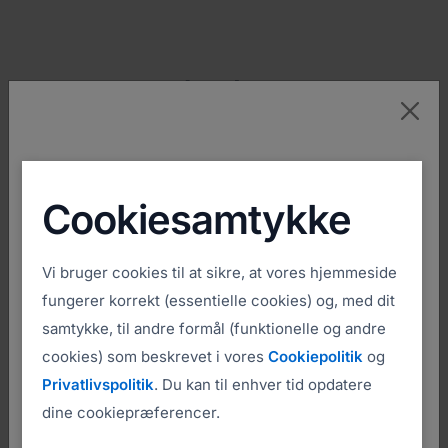
Select Region
Cookiesamtykke
Nulstil din adgangskode
Nulstillingsinstruktioner vil blive sendt til din e-mail.
Visit your regional site for more relevant
Vi bruger cookies til at sikre, at vores hjemmeside
pricing, promotions and events.
fungerer korrekt (essentielle cookies) og, med dit
samtykke, til andre formål (funktionelle og andre
cookies) som beskrevet i vores
Cookiepolitik
og
Privatlivspolitik
. Du kan til enhver tid opdatere
United States
dine cookiepræferencer.