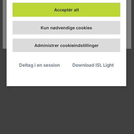
Acceptér alt
Denmark
Kun nødvendige cookies
Tilbage til login
Administrer cookieindstillinger
© 2003–2026 ISL Online. Alle rettigheder forbeholdt.
Juridiske
meddelelser
Deltag i en session
Download ISL Light